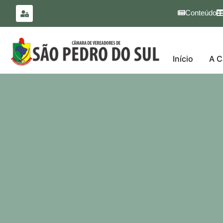
para o
conteúdo
Conteúdo
Início
A C