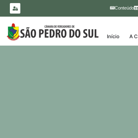
para o
conteúdo
Conteúdo
Início
A C