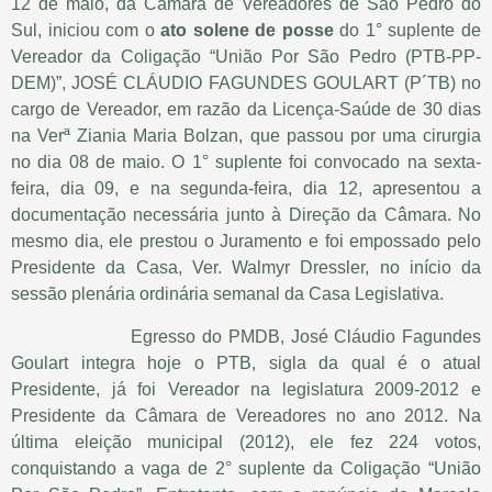
12 de maio, da Câmara de Vereadores de São Pedro do
Sul, iniciou com o
ato solene de posse
do 1° suplente de
Vereador da Coligação “União Por São Pedro (PTB-PP-
DEM)”, JOSÉ CLÁUDIO FAGUNDES GOULART (P´TB) no
cargo de Vereador, em razão da Licença-Saúde de 30 dias
na Verª Ziania Maria Bolzan, que passou por uma cirurgia
no dia 08 de maio. O 1° suplente foi convocado na sexta-
feira, dia 09, e na segunda-feira, dia 12, apresentou a
documentação necessária junto à Direção da Câmara. No
mesmo dia, ele prestou o Juramento e foi empossado pelo
Presidente da Casa, Ver. Walmyr Dressler, no início da
sessão plenária ordinária semanal da Casa Legislativa.
Egresso do PMDB, José Cláudio Fagundes
Goulart integra hoje o PTB, sigla da qual é o atual
Presidente, já foi Vereador na legislatura 2009-2012 e
Presidente da Câmara de Vereadores no ano 2012. Na
última eleição municipal (2012), ele fez 224 votos,
conquistando a vaga de 2° suplente da Coligação “União