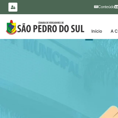
para o
conteúdo
Conteúdo
Início
A C