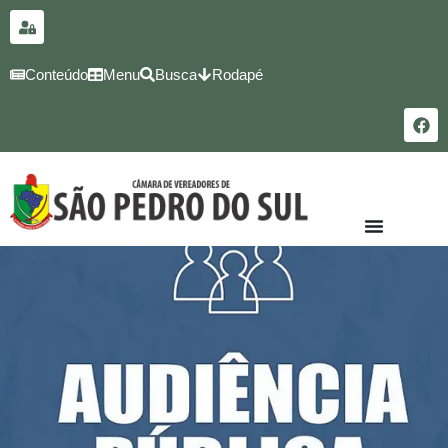
para o
conteúdo
Conteúdo
Menu
Busca
Rodapé