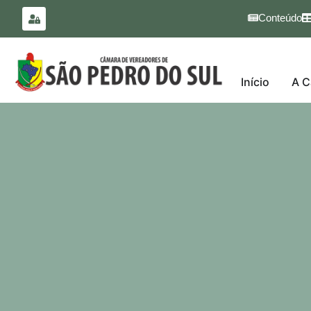
para o
conteúdo
Conteúdo
Início
A C